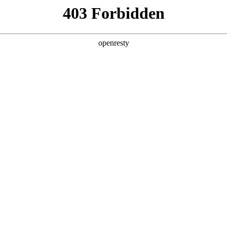
产品及服务
行业解决方案
合作伙伴
投资者关系
局之道
高性能AI计算芯片主要供应商的全年产能早早锁定殆尽，高端AI服务器
亿计，智能体集中应用的高峰时段，资源池分分钟“爆表”、“告警”。